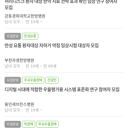
허리디스크 환자 대상 한약 치료 전략 효과 확인 임상 연구 참여자
모집
강동경희대학교한방병원
남녀 모두
만 19세 ~
모집완료
만성요통
만성 요통 환자대상 자하거 약침 임상시험 대상자 모집
부천자생한방병원
남녀 모두
만 19세 ~ 만 69세
모집완료
주요우울장애
건강인
디지털 시대에 적합한 우울평가용 시스템 표준화 연구 참여자 모집
용인세브란스병원
남녀 모두
만 19세 ~
모집완료
틱장애
주요우울장애