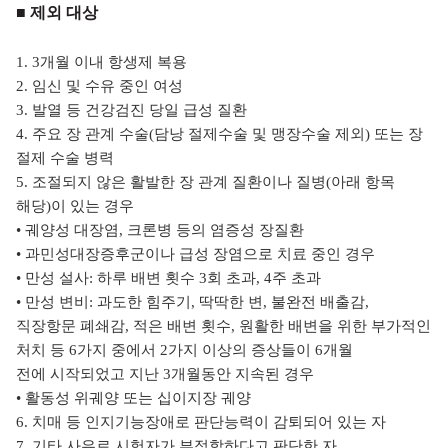
■ 제외 대상
1. 3개월 이내 항생제 복용
2. 임신 및 수유 중인 여성
3. 발열 등 건강검진 당일 급성 질환
4. 주요 장 관계 수술(담낭 절제수술 및 맹장수술 제외) 또는 장
절제 수술 병력
5. 조절되지 않은 활발한 장 관계 질환이나 질병(아래 항목
해당)이 있는 경우
•
궤양성 대장염, 크론병 등의 염증성 장질환
•
과민성대장증후군이나 급성 장염으로 치료 중인 경우
•
만성 설사: 하루 배변 횟수 3회 초과, 4주 초과
•
만성 변비: 과도한 힘주기, 딱딱한 변, 불완전 배출감,
직장항문 폐쇄감, 적은 배변 횟수,
원활한 배변을 위한 부가적인
처치 등 6가지 중에서 2가지 이상의 증상들이 6개월
전에
시작되었고 지난 3개월동안 지속된 경우
•
활동성 위궤양 또는 십이지장 궤양
6. 치매 등 인지기능장애로 판단능력이 감퇴되어 있는 자
7. 기타 사유로 시험자가 부적합하다고 판단한 자