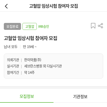
고혈압 임상시험 참여자 모집
모집완료
고혈압
IRB승인
고혈압 임상시험 참여자 모집
남녀 모두
만 19세 ~
의뢰기관
한미약품(주)
실시기관
세브란스병원 외 다실시기관
참여기간
약 14주
모집정보
기관정보